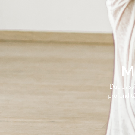
Mi
Due classi
profondità