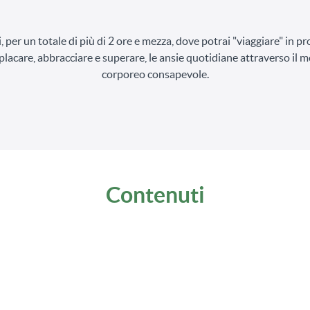
, per un totale di più di 2 ore e mezza, dove potrai "viaggiare" in pr
placare, abbracciare e superare, le ansie quotidiane attraverso il
corporeo consapevole.
Contenuti
a e Ansia - 2 Classi per prendersene cura
Yoga e Ansia-1
(76:36)