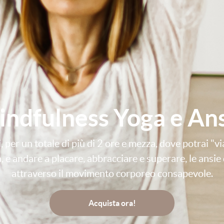
ndfulness Yoga e An
, per un totale di più di 2 ore e mezza, dove potrai "vi
, e andare a placare, abbracciare e superare, le ansie
attraverso il movimento corporeo consapevole.
Acquista ora!