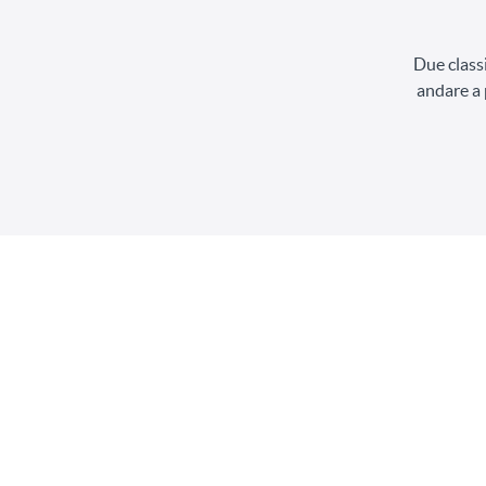
Due classi
andare a 
Mindfulness Yog
Mindfulness 