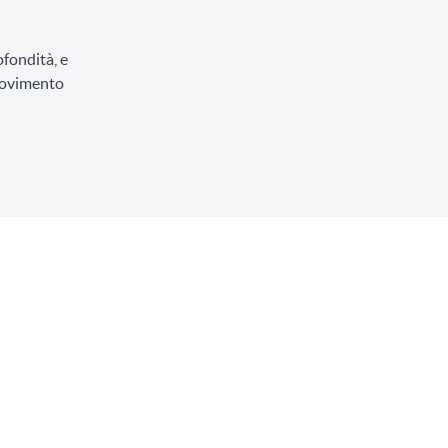
ofondità, e
 movimento
INIZIA